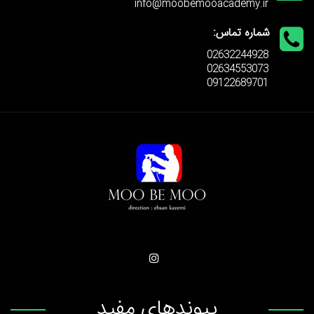
info@moobemooacademy.ir
شماره تماس:
02632244928
02634553073
09122689701
پیوندهای مفید