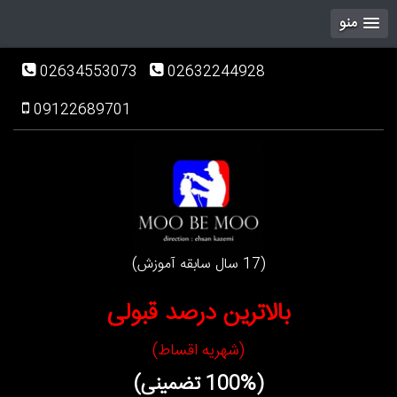
منو
02634553073
02632244928
09122689701
(17 سال سابقه آموزش)
بالاترین درصد قبولی
(شهریه اقساط)
(100% تضمینی)