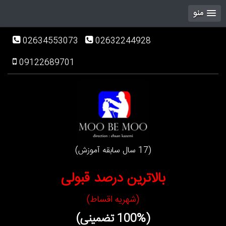
منو
02634553073
02632244928
09122689701
(17 سال سابقه آموزش)
بالاترین درصد قبولی
(شهریه اقساط)
(100% تضمینی)