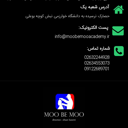
آدرس شعبه یک
حصارک نرسیده به دانشگاه خوارزمی نبش کوچه بوعلی
پست الکترونیک:
info@moobemooacademy.ir
شماره تماس:
02632244928
02634553073
09122689701