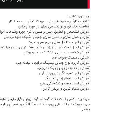
این دوره شامل :
توانایی بکارگیری ضوابط ایمنی و بهداشت کار در محیط کار
شناخت رنگ نور و روانشناسی رنگها در چهره پردازی
آموزش تشخیص و تطبیق ریش و سبیل با فرم چهره وشناخت انوا
آموزش جوان سازی و مسن سازی چهره با تکنیک سایه وروشن
آموزش انجام متعادل سازی موی سر و صورت
آموزش اصول ا ستفاده ازموریزه جهت پرپشت کردن مو درافرادکم 
آموزش شخصیت پردازی با تکنیک سایه و روشن
آشنائی بامیمیک صورت فرد
آموزش کاربردانواع وسایل لیفتینگ درایجاد لیفت چهره
آشنائی باخطوط وچین وچروک درچهره
آموزش ایجادسوختگی درچهره با فون
آموزش ایجاد انواع زخم و بریدگی
آموزش ایجاد بخیه و شکستگی بینی
آموزش معتاد کردن و مریض کردن
چهره پرداز کسی است که در گروه مراقبت زیبایی قرار دارد و ش
چهره ، پوشاندن لک های چهره مانند ماه گرفتگی و همچنین طراح
باشد.