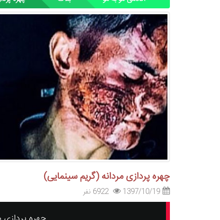
چهره پردازی مردانه (گریم سینمایی)
1397/10/19
6922 نفر
چهره پردازی م