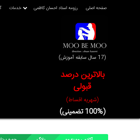
صفحه اصلی
رزومه استاد احسان کاظمی
خدمات
گ
(17 سال سابقه آموزش)
بالاترین درصد
قبولی
(شهریه اقساط)
(100% تضمینی)
آکادمی مو به مو
بلاگ
چهره پردا