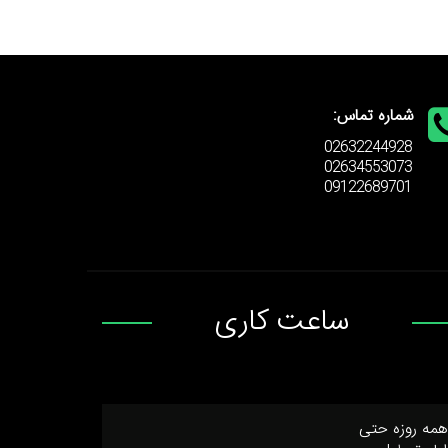
شماره تماس:
02632244928
02634553073
09122689701
ساعت کاری
همه روزه حتی