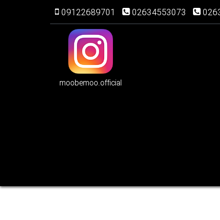
09122689701
02634553073
026
moobemoo.official