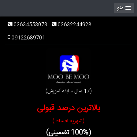
منو
02634553073
02632244928
09122689701
(17 سال سابقه آموزش)
بالاترین درصد قبولی
(شهریه اقساط)
(100% تضمینی)