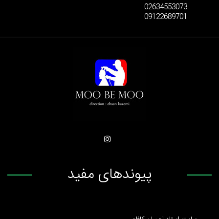
02634553073
09122689701
پیوندهای مفید