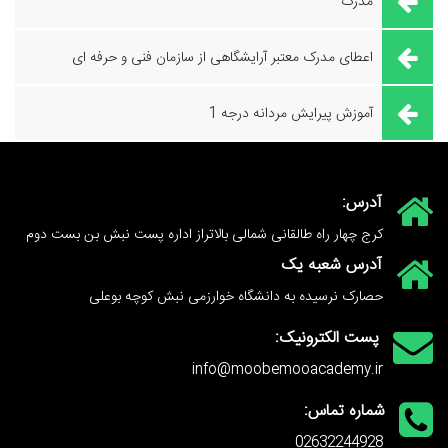
مدرک
اعطای مدرک معتبر آرایشگاهی از سازمان فنی و حرفه ای
آموزش پیرایش مردانه درجه 1
آدرس:
کرج چهار راه طالقانی شمالی بالاتراز اداره پست نبش بن بست دوم
آدرس شعبه یک
حصارک نرسیده به دانشگاه خوارزمی نبش کوچه بوعلی
پست الکترونیک:
info@moobemooacademy.ir
شماره تماس:
02632244928